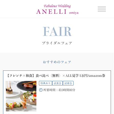
FAIR
ブライダルフェア
おすすめのフェア
【フレンチ×和食】食べ比べ（無料）×ALL見学 1万円Amazon券
特典あり
試食会
試着会
所要時間：
約3時間00分