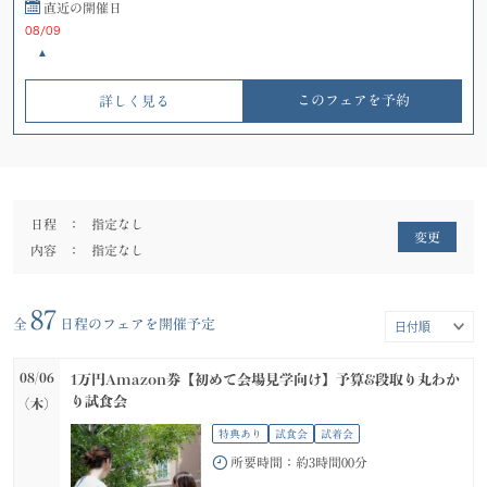
直近の開催日
08/09
このフェアを予約
詳しく見る
日程
：
指定なし
変更
内容
：
指定なし
87
全
日程のフェアを開催予定
08/06
1万円Amazon券【初めて会場見学向け】予算&段取り丸わか
り試食会
(木)
特典あり
試食会
試着会
所要時間：
約3時間00分