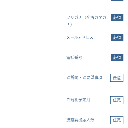
フリガナ（全角カタカ
必須
ナ）
メールアドレス
必須
電話番号
必須
ご質問・ご要望事項
任意
ご婚礼予定月
任意
披露宴出席人数
任意